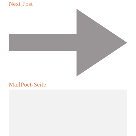
Post
Next Post
Navigation
MailPoet-Seite