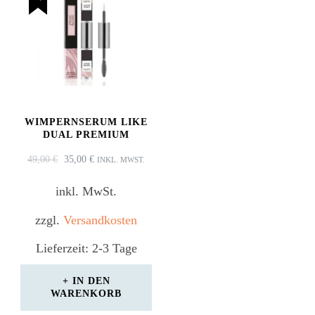
WIMPERNSERUM LIKE
DUAL PREMIUM
URSPRÜNGLICHER
AKTUELLER
49,00
€
35,00
€
INKL. MWST.
PREIS
PREIS
WAR:
IST:
inkl. MwSt.
49,00 €
35,00 €.
zzgl.
Versandkosten
Lieferzeit:
2-3 Tage
IN DEN
WARENKORB