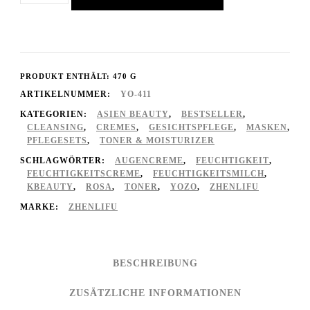
Anmin
Beruhigende
Anmin-
PRODUKT ENTHÄLT: 470
G
Pflegebox
ARTIKELNUMMER:
YO-411
Menge
KATEGORIEN:
ASIEN BEAUTY
,
BESTSELLER
,
CLEANSING
,
CREMES
,
GESICHTSPFLEGE
,
MASKEN
,
PFLEGESETS
,
TONER & MOISTURIZER
SCHLAGWÖRTER:
AUGENCREME
,
FEUCHTIGKEIT
,
FEUCHTIGKEITSCREME
,
FEUCHTIGKEITSMILCH
,
KBEAUTY
,
ROSA
,
TONER
,
YOZO
,
ZHENLIFU
MARKE:
ZHENLIFU
BESCHREIBUNG
ZUSÄTZLICHE INFORMATIONEN