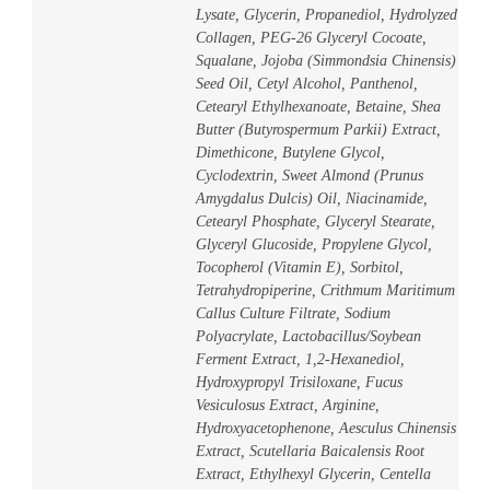
Lysate, Glycerin, Propanediol, Hydrolyzed
Collagen, PEG-26 Glyceryl Cocoate,
Squalane, Jojoba (Simmondsia Chinensis)
Seed Oil, Cetyl Alcohol, Panthenol,
Cetearyl Ethylhexanoate, Betaine, Shea
Butter (Butyrospermum Parkii) Extract,
Dimethicone, Butylene Glycol,
Cyclodextrin, Sweet Almond (Prunus
Amygdalus Dulcis) Oil, Niacinamide,
Cetearyl Phosphate, Glyceryl Stearate,
Glyceryl Glucoside, Propylene Glycol,
Tocopherol (Vitamin E), Sorbitol,
Tetrahydropiperine, Crithmum Maritimum
Callus Culture Filtrate, Sodium
Polyacrylate, Lactobacillus/Soybean
Ferment Extract, 1,2-Hexanediol,
Hydroxypropyl Trisiloxane, Fucus
Vesiculosus Extract, Arginine,
Hydroxyacetophenone, Aesculus Chinensis
Extract, Scutellaria Baicalensis Root
Extract, Ethylhexyl Glycerin, Centella