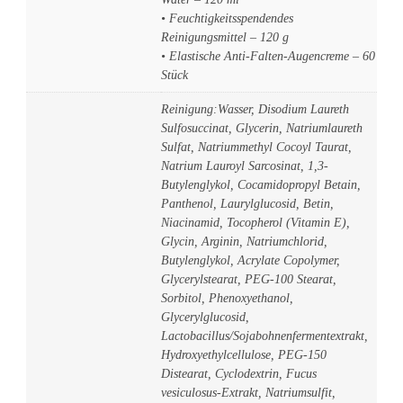
• Feuchtigkeitsspendendes
Reinigungsmittel – 120 g
• Elastische Anti-Falten-Augencreme – 60
Stück
Reinigung:Wasser, Disodium Laureth
Sulfosuccinat, Glycerin, Natriumlaureth
Sulfat, Natriummethyl Cocoyl Taurat,
Natrium Lauroyl Sarcosinat, 1,3-
Butylenglykol, Cocamidopropyl Betain,
Panthenol, Laurylglucosid, Betin,
Niacinamid, Tocopherol (Vitamin E),
Glycin, Arginin, Natriumchlorid,
Butylenglykol, Acrylate Copolymer,
Glycerylstearat, PEG-100 Stearat,
Sorbitol, Phenoxyethanol,
Glycerylglucosid,
Lactobacillus/Sojabohnenfermentextrakt,
Hydroxyethylcellulose, PEG-150
Distearat, Cyclodextrin, Fucus
vesiculosus-Extrakt, Natriumsulfit,