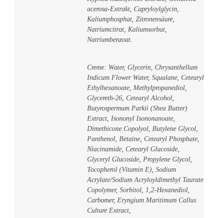
acerosa-Extrakt, Capryloylglycin,
Kaliumphosphat, Zitronensäure,
Natriumcitrat, Kaliumsorbat,
Natriumbenzoat.
Creme: Water, Glycerin, Chrysanthellum
Indicum Flower Water, Squalane, Cetearyl
Ethylhexanoate, Methylpropanediol,
Glycereth-26, Cetearyl Alcohol,
Butyrospermum Parkii (Shea Butter)
Extract, Isononyl Isononanoate,
Dimethicone Copolyol, Butylene Glycol,
Panthenol, Betaine, Cetearyl Phosphate,
Niacinamide, Cetearyl Glucoside,
Glyceryl Glucoside, Propylene Glycol,
Tocopherol (Vitamin E), Sodium
Acrylate/Sodium Acryloyldimethyl Taurate
Copolymer, Sorbitol, 1,2-Hexanediol,
Carbomer, Eryngium Maritimum Callus
Culture Extract,