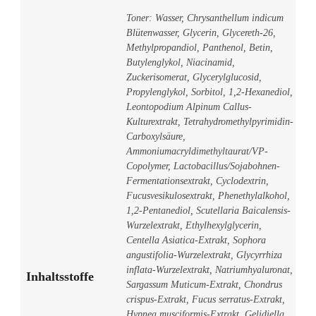
Toner: Wasser, Chrysanthellum indicum
Blütenwasser, Glycerin, Glycereth-26,
Methylpropandiol, Panthenol, Betin,
Butylenglykol, Niacinamid,
Zuckerisomerat, Glycerylglucosid,
Propylenglykol, Sorbitol, 1,2-Hexanediol,
Leontopodium Alpinum Callus-
Kulturextrakt, Tetrahydromethylpyrimidin-
Carboxylsäure,
Ammoniumacryldimethyltaurat/VP-
Copolymer, Lactobacillus/Sojabohnen-
Fermentationsextrakt, Cyclodextrin,
Fucusvesikulosextrakt, Phenethylalkohol,
1,2-Pentanediol, Scutellaria Baicalensis-
Wurzelextrakt, Ethylhexylglycerin,
Centella Asiatica-Extrakt, Sophora
angustifolia-Wurzelextrakt, Glycyrrhiza
inflata-Wurzelextrakt, Natriumhyaluronat,
Inhaltsstoffe
Sargassum Muticum-Extrakt, Chondrus
crispus-Extrakt, Fucus serratus-Extrakt,
Hypnea musciformis-Extrakt, Gelidiella