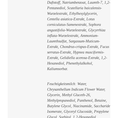
Duftstoff, Natriumbenzoat, Laureth-7, 1,2-
Pentanediol, Scutellaria baicalensis-
Wurzelextrakt, Ethylhexylglycerin,
Centella asiatica-Extrakt, Lotus
corniculatus-Samenextrakt, Sophora
angustifolia-Wurzelextrakt, Glycyrrhiza
inflata-Wurzelextrakt, Ammonium-
Laurethsulfat, Sargassum-Muticum-
Extrakt, Chondrus-crispus-Extrakt, Fucus
serratus-Extrakt, Hypnea musciformis-
Extrakt, Gelidiella acerosa-Extrakt, 1,2-
Hexanediol, Phenethylalkohol,
Kaliumsorbat.
Feuchtigkeitsmilch: Water,
Chrysanthellum Indicum Flower Water,
Glycerin, Methyl Gluceth-26,
Methylpropanediol, Panthenol, Betaine,
Butylene Glycol, Niacinamide, Saccharide
Isomerate, Glyceryl Glucoside, Propylene
Glycol, Sorbitol, 1,2-Hexanediol,